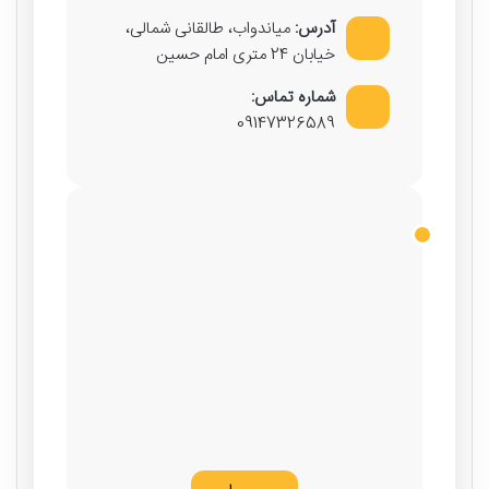
آدرس:
میاندواب، طالقانی شمالی،
خیابان 24 متری امام حسین
شماره تماس:
09147326589