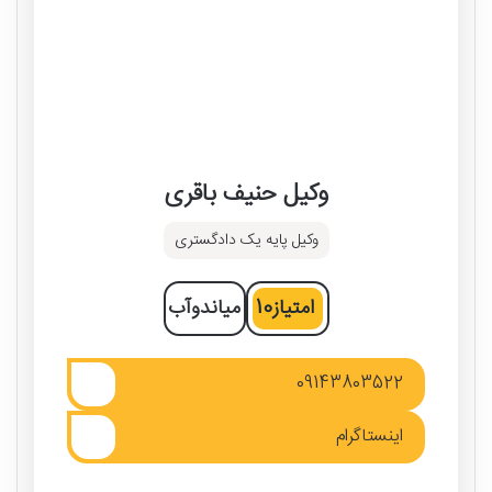
وکیل حنیف باقری
وکیل پایه یک دادگستری
امتیاز
10
میاندوآب
09143803522
اینستاگرام