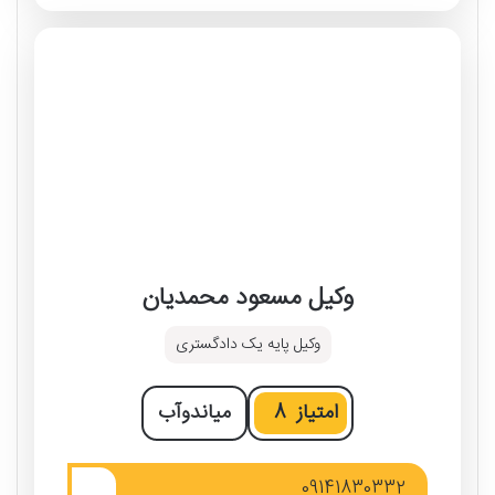
وکیل مسعود محمدیان
وکیل پایه یک دادگستری
امتیاز
8
میاندوآب
09141830332