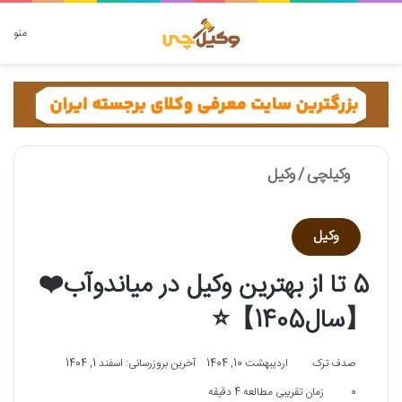
دنبال چه چیزی هستید؟
منو
وکیلچی
/
وکیل
وکیل
5 تا از بهترین وکیل در میاندوآب❤️
【سال1405】⭐
صدف ترک
اردیبهشت 10, 1404
آخرین بروزرسانی: اسفند 1, 1404
0
زمان تقریبی مطالعه 4 دقیقه