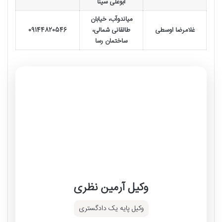
ابوعلی سینا
میاندوآب، خیابان
غلامرضا اوسطی
طالقانی شمالی،
09144820546
ساختمان رسا
وکیل آرمین نظری
وکیل پایه یک دادگستری