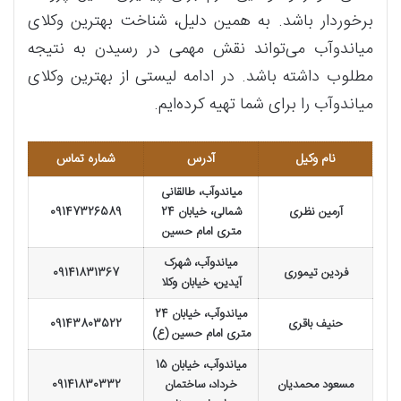
برخوردار باشد. به همین دلیل، شناخت بهترین وکلای
میاندوآب می‌تواند نقش مهمی در رسیدن به نتیجه
مطلوب داشته باشد. در ادامه لیستی از بهترین وکلای
میاندوآب را برای شما تهیه کرده‌ایم.
نام وکیل
آدرس
شماره تماس
میاندوآب، طالقانی
آرمین نظری
شمالی، خیابان 24
09147326589
متری امام حسین
میاندوآب، شهرک
فردین تیموری
09141831367
آیدین، خیابان وکلا
میاندوآب، خیابان 24
حنیف باقری
09143803522
متری امام حسین (ع)
میاندوآب، خیابان 15
مسعود محمدیان
خرداد، ساختمان
09141830332