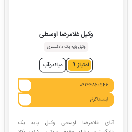
وکیل غلامرضا اوسطی
وکیل پایه یک دادگستری
امتیاز
9
میاندوآب
09144820546
اینستاگرام
آقای غلامرضا اوسطی وکیل پایه یک