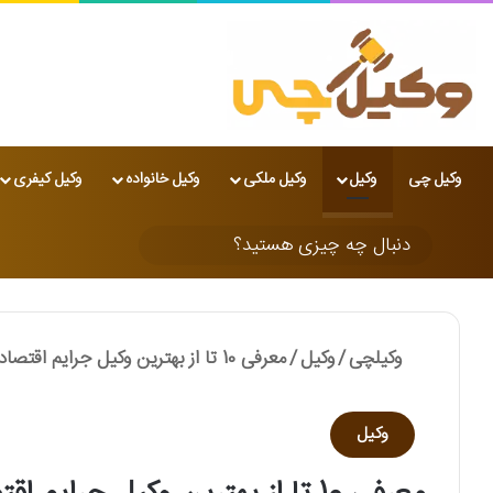
وکیل چی
وکیل
وکیل ملکی
وکیل خانواده
وکیل کیفری
تغییر پوسته
دنبال
چه
چیزی
وکیلچی
/
وکیل
/
معرفی 10 تا از بهترین وکیل جرایم اقتصادی در تهران❤️【آپدیت1405】
هستید؟
وکیل