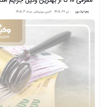
معرفی 10 تا از بهترین وکیل جرایم اقتصادی در تهران❤️【آپدیت1405】
زهرا نیک پور
تیر 27, 1405
آخرین بروزرسانی: مرداد 3, 1405