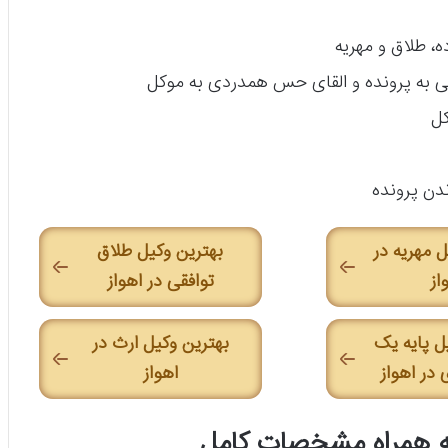
 طلاق و مهریه
ی به پرونده و القای حس همدردی به موکل
کل
ندن پرونده
ل مهریه در
بهترین وکیل طلاق
از
توافقی در اهواز
ل پایه یک
بهترین وکیل ارث در
در اهواز
اهواز
 به همراه مشخصات کامل