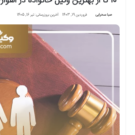
10 تا از بهترین وکیل خانواده در اهواز❤️【وکلای برترسال1405】⚖️
صبا سحرابی
فروردین 19, 1403
آخرین بروزرسانی: تیر 16, 1405