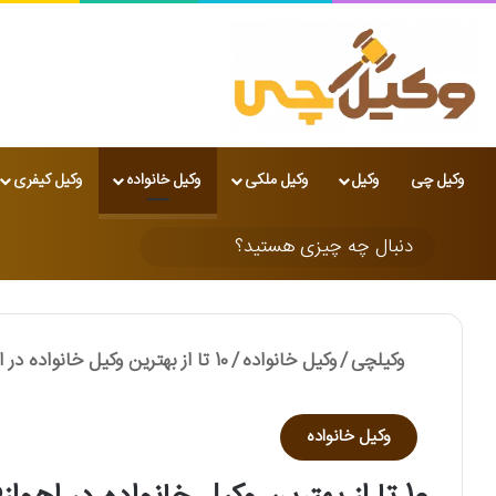
وکیل چی
وکیل
وکیل ملکی
وکیل خانواده
وکیل کیفری
تغییر پوسته
دنبال
چه
چیزی
وکیلچی
/
وکیل خانواده
/
10 تا از بهترین وکیل خانواده در اهواز❤️【وکلای برترسال1405】⚖️
هستید؟
وکیل خانواده