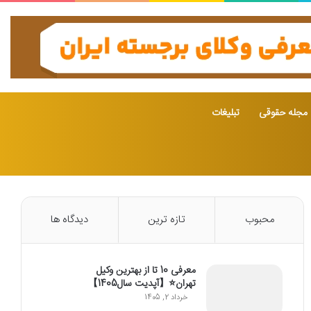
مجله حقوقی
تبلیغات
محبوب
تازه ترین
دیدگاه ها
معرفی 10 تا از بهترین وکیل
تهران⭐【آپدیت سال1405】
خرداد 2, 1405