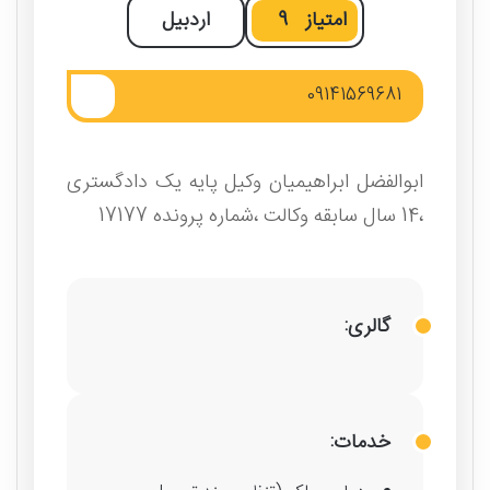
امتیاز
9
اردبیل
09141569681
ابوالفضل ابراهیمیان وکیل پایه یک دادگستری
،14 سال سابقه وکالت ،شماره پرونده 17177
گالری:
خدمات: