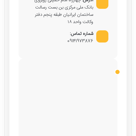
آدرس:
چهارراه امام خمینی روبروی
بانک ملی مرکزی بن بست رسالت
ساختمان ایرانیان طبقه پنجم دفتر
وکالت واحد ۱۸
شماره تماس:
09141973876