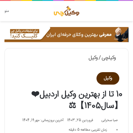
دنبال چه چیزی هستید؟
منو
وکیلچی
/
وکیل
وکیل
10 تا از بهترین وکیل اردبیل❤️
【سال1405】⚖️
صبا سحرابی
فروردین 25, 1403
آخرین بروزرسانی: مهر 19, 1404
0
زمان تقریبی مطالعه 5 دقیقه