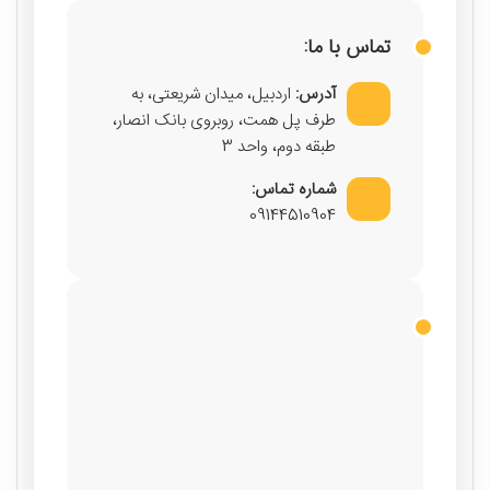
تماس با ما:
آدرس:
اردبیل، میدان شریعتی، به
طرف پل همت، روبروی بانک انصار،
طبقه دوم، واحد 3
شماره تماس:
09144510904