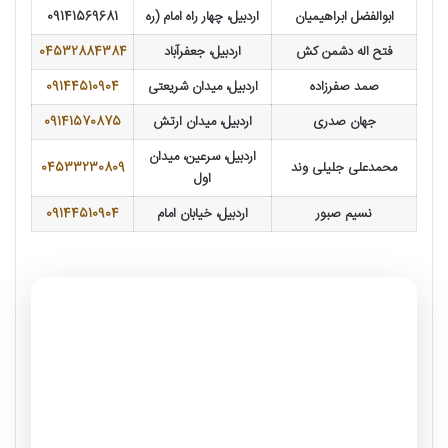
ابوالفضل ابراهیمیان
اردبیل، چهار راه امام (ره
09141569681
فتح اله دشمن کش
اردبیل، جعفرآباد
04532884384
صمد صفرزاده
اردبیل، میدان شریعتی
09144510904
جهان صدری
اردبیل، میدان ارتش
09141570875
اردبیل، سرعین، میدان
محمدعلی جلیلی وند
04533230809
اول
نسیم صبور
اردبیل، خیابان امام
09144510904