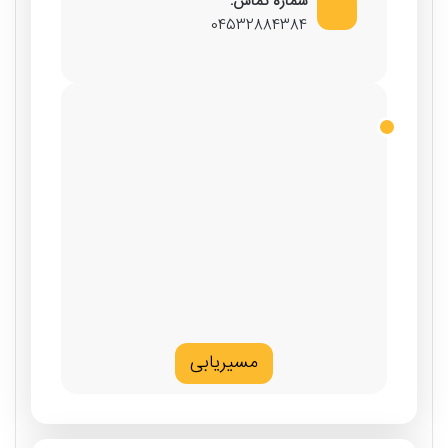
شماره تماس:
04532884384
مسیریابی