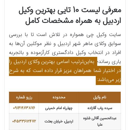
معرفی لیست 10 تایی بهترین وکیل
اردبیل به همراه مشخصات کامل
سایت وکیل چی همواره در تلاش است تا با بررسی
سوابق وکلای ماهر شهر اردبیل و نظر موکلین آن‌ها به
افراد در انتخاب وکیل دادگستری کارآزموده و باتجربه
یاری رساند؛
به‌این‌ترتیب اسامی بهترین وکلای اردبیل را
در اختیار شما همراهان عزیز قرار داده است که به شرح
زیر می‌باشد:
نام وکیل
محدوده
رزرو شماره
سیده رباب آقازاده
چهارراه امام خمینی
09141973876
عبدالحسین آقائی شلوه
اردبیل، خیابان بعثت
04533612472
علیا