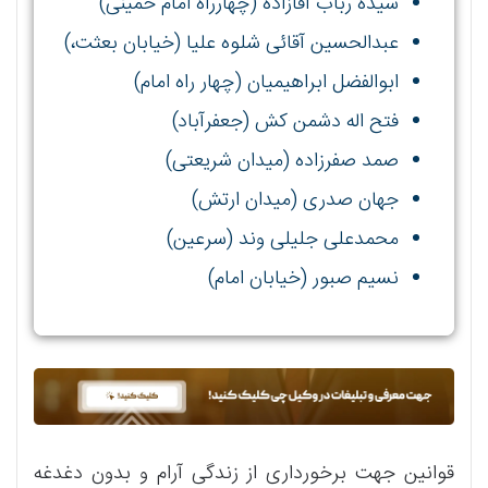
سیده رباب آقازاده (چهارراه امام خمینی)
عبدالحسین آقائی شلوه علیا (خیابان بعثت،)
ابوالفضل ابراهیمیان (چهار راه امام)
فتح اله دشمن کش (جعفرآباد)
صمد صفرزاده (میدان شریعتی)
جهان صدری (میدان ارتش)
محمدعلی جلیلی وند (سرعین)
نسیم صبور (خیابان امام)
قوانین جهت برخورداری از زندگی آرام و بدون دغدغه