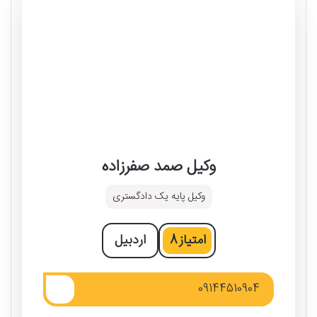
وکیل صمد صفرزاده
وکیل پایه یک دادگستری
امتیاز
8
اردبیل
09144510904