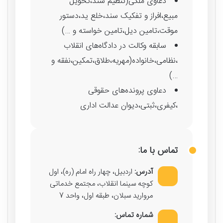
دعاوی ملکی(تنظیم سند،تحویل
مبیع،افراز و تفکیک سند،خلع ید،دستور
موقت،تامین دیل،تامین خواسته و …)
سابقه وکالت در دادگاه‌های انقلاب
،نظامی،خانواده(مهریه،طلاق،تمکین،نفقه و
…)
دعاوی پرونده‌های حقوقی
،کیفری،ثبتی،دیوان عدالت اداری
تماس با ما:
آدرس:
اردبیل، چهار راه امام (ره)، اول
کوچه سینما انقلاب، مجتمع خدماتی
مروارید سبلان، طبقه اول، واحد 7
شماره تماس: