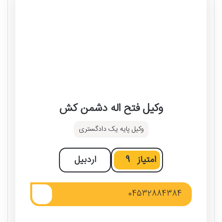
وکیل فتح اله دشمن کش
وکیل پایه یک دادگستری
امتیاز
9
اردبیل
04532884384