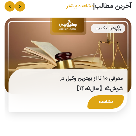
آخرین مطالب
مشاهده بیشتر
زهرا نیک پور
معرفی 10 تا از بهترین وکیل در
شوش⚖️【سال1405】
مشاهده