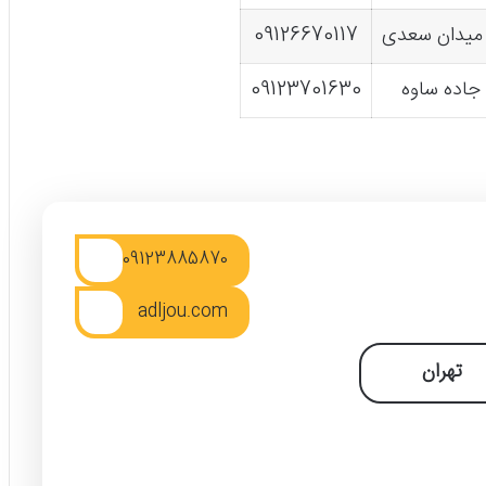
 میدان سعدی
09126670117
 جاده ساوه
09123701630
09123885870
adljou.com
تهران