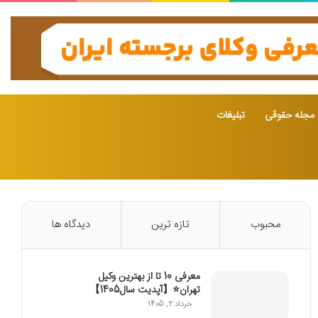
مجله حقوقی
تبلیغات
محبوب
تازه ترین
دیدگاه ها
معرفی 10 تا از بهترین وکیل
تهران⭐【آپدیت سال1405】
خرداد 2, 1405