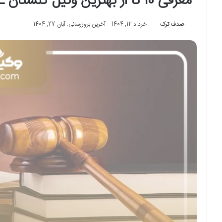
معرفی 10 تا از بهترین وکیل گلستان ـ بهارستان تهران⚖️【سال1405】⭐
صدف ترک
خرداد 12, 1404
آخرین بروزرسانی: آبان 27, 1404