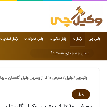
وکیل چی
وکیل
وکیل ملکی
وکیل خانواده
وکیل کیفری
تغییر پوسته
دنبال
چه
چیزی
وکیلچی
/
وکیل
/
معرفی 10 تا از بهترین وکیل گلستان ـ بهارستان تهران⚖️【سال1405】⭐
هستید؟
وکیل