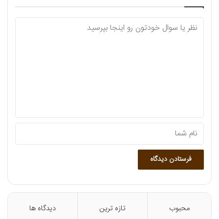
د
ی
د
گ
ا
ه
محبوب
تازه ترین
دیدگاه ها