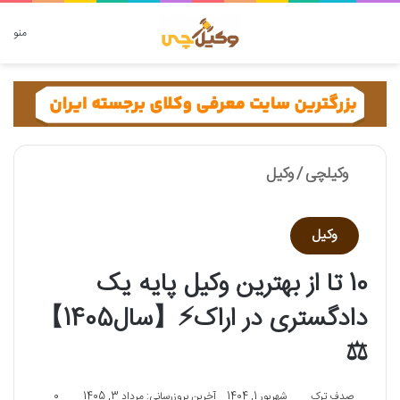
دنبال چه چیزی هستید؟
منو
وکیلچی
/
وکیل
وکیل
10 تا از بهترین وکیل پایه یک
دادگستری در اراک⚡【سال1405】
⚖️
صدف ترک
شهریور 1, 1404
آخرین بروزرسانی: مرداد 3, 1405
0