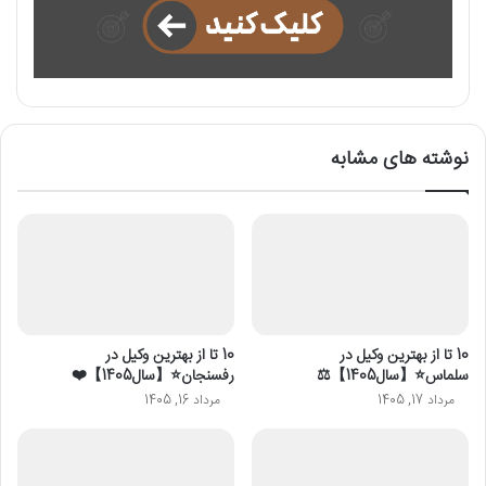
نوشته های مشابه
10 تا از بهترین وکیل در
10 تا از بهترین وکیل در
سلماس⭐【سال1405】⚖️
رفسنجان⭐️【سال1405】❤️
مرداد 17, 1405
مرداد 16, 1405