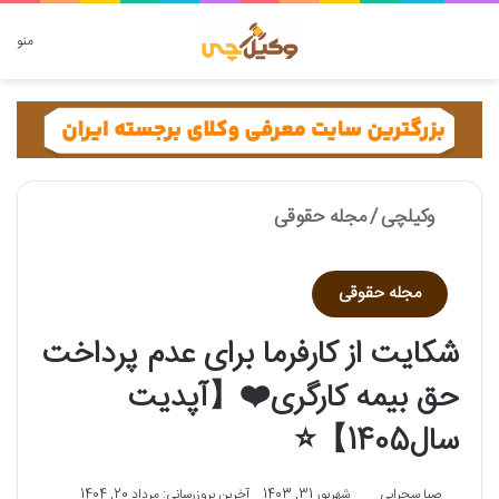
دنبال چه چیزی هستید؟
منو
وکیلچی
/
مجله حقوقی
مجله حقوقی
شکایت از کارفرما برای عدم پرداخت
حق بیمه کارگری❤️【آپدیت
سال1405】⭐
صبا سحرابی
شهریور 31, 1403
آخرین بروزرسانی: مرداد 20, 1404