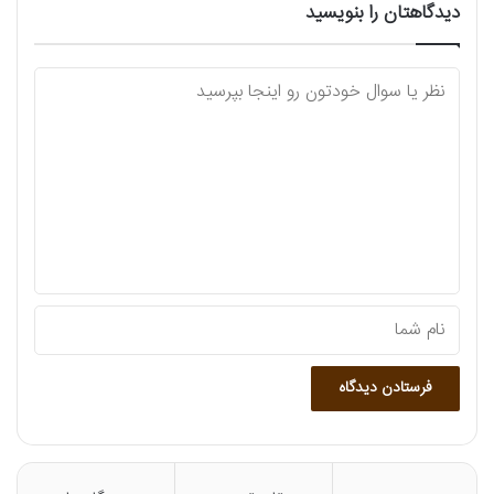
دیدگاهتان را بنویسید
د
ی
د
گ
ا
ه