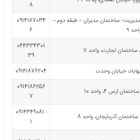
، خیابان صمدی، پلاک 36
8
 مدیریت- ساختمان مدیران – طبقه دوم –
0914187034
احد ۹
6
044334301
ساختمان تجارت، واحد 11
39
مهاباد، خیابان وحدت
09141876204
0914186256
مان ارس 4، واحد 10
7
0914349081
:
1