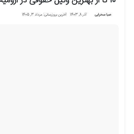
10 تا از بهترین وکیل حقوقی در ارومیه⭐【سال1405】⚖️
صبا سحرابی
آذر 8, 1403
آخرین بروزرسانی: مرداد 3, 1405