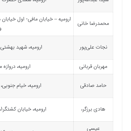
شیدا عبدالله‌پور
ارومیه، سعدی حضرت پور
ارومیه – خیابان مافی- اول خیابان
محمدرضا خانی
و
نجات علی‌پور
ارومیه، شهید بهشتی، 
مهربان قربانی
ارومیه، دروازه 
حامد صادقی
ارومیه، خیام جنوبی، ساخت
هادی برزگر،
ارومیه، خیابان کشتگر1، ساختمان آذربایجان، واحد 8
عیسی