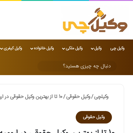
وکیل چی
وکیل
وکیل ملکی
وکیل خانواده
وکیل کیفری
تغییر پوسته
دنبال
چه
چیزی
وکیلچی
/
وکیل حقوقی
/
10 تا از بهترین وکیل حقوقی در ارومیه⭐【سال1405】⚖️
هستید؟
وکیل حقوقی