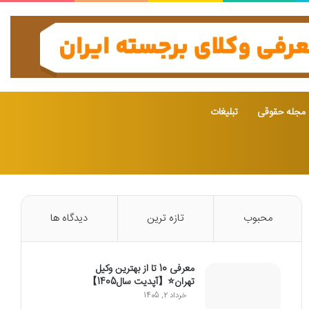
مجله حقوقی
تبلیغات
محبوب
تازه ترین
دیدگاه ها
معرفی 10 تا از بهترین وکیل
تهران⭐【آپدیت سال1405】
خرداد 2, 1405