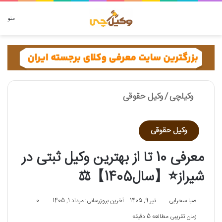
دنبال چه چیزی هستید؟
منو
وکیلچی
/
وکیل حقوقی
وکیل حقوقی
معرفی 10 تا از بهترین وکیل ثبتی در
شیراز⭐【سال1405】⚖️
صبا سحرابی
تیر 9, 1405
آخرین بروزرسانی: مرداد 1, 1405
0
زمان تقریبی مطالعه 5 دقیقه