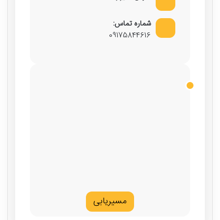
شماره تماس:
09175844616
مسیریابی