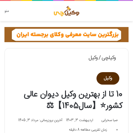
دنبال چه چیزی هستید؟
منو
وکیلچی
/
وکیل
وکیل
10 تا از بهترین وکیل دیوان عالی
کشور⭐【سال1405】⚖️
صبا سحرابی
اردیبهشت 3, 1403
آخرین بروزرسانی: مرداد 3, 1405
0
زمان تقریبی مطالعه 8 دقیقه