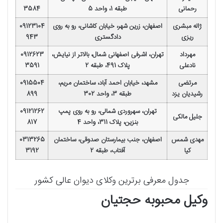
رحمانی
طبقه 1، واحد 5
3584
ژاله مبشری
اصفهان، زرین شهر، خیابان کاشانی، رو به روی
09123104
ریزی
دادگستری
943
مهرداد
تهران، اشرفی اصفهانی شمال، بالاتر از نیایش،
0912623
نادعلی
پلاک 491، طبقه 2
3591
مرتضی
مشهد، خیابان احمد آباد، ساختمان مریم،
0915504
رشیدیان یزد
طبقه 3، واحد 302
899
تهران، سهروردی شمالی، رو به روی پمپ
09121262
جلیل مالکی
بنزین، پلاک 311، واحد 4
817
مهدی شمس
اصفهان، جنب بیمارستان صدوقی، ساختمان
0313265
کیا
آفتاب، طبقه 2
3192
جدول معرفی برترین وکلای دیوان عالی کشور
وکیل محبوبه حجتیان