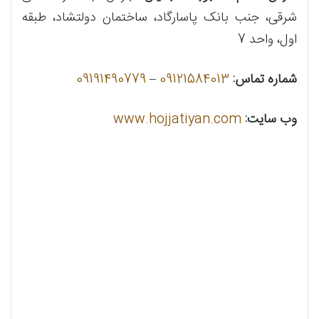
شرقی، جنب بانک پاسارگاد، ساختمان دولتشاد، طبقه
اول، واحد 7
شماره تماس:
09121584013
–
09191490779
وب سایت:
www.hojjatiyan.com