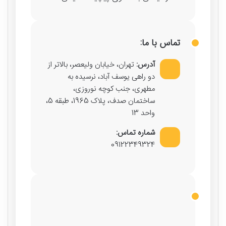
تماس با ما:
آدرس:
تهران، خیابان ولیعصر، بالاتر از
دو راهی یوسف آباد، نرسیده به
مطهری، جنب کوچه نوروزی،
ساختمان صدف، پلاک 1965، طبقه 5،
واحد 13
شماره تماس:
09122349324