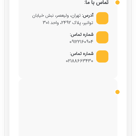
تماس با ما:
آدرس:
تهران، ولیعصر، نبش خیابان
توانیر، پلاک 2492، واحد 301
شماره تماس:
09122160904
شماره تماس:
02188663430