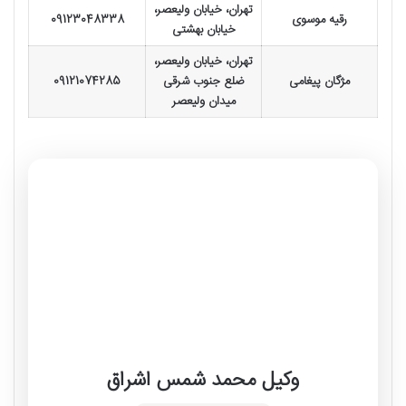
تهران، خیابان ولیعصر،
رقیه موسوی
09123048338
خیابان بهشتی
تهران، خیابان ولیعصر،
مژگان پیغامی
ضلع جنوب شرقی
09121074285
میدان ولیعصر
وکیل محمد شمس اشراق