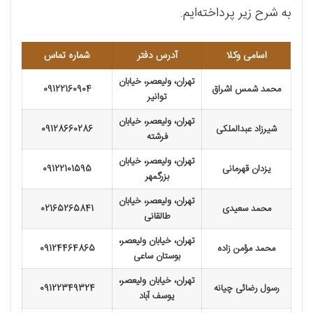
به شرح زیر پرداخته‌ایم.
اسامی وکلا
آدرس
دفتر
شماره تماس
تهران، ولیعصر، خیابان
محمد شمس اشراق
09122160904
توانیر
تهران، ولیعصر، خیابان
شیرزاد عبدالملکی
09128660286
فرشته
تهران، ولیعصر، خیابان
یزدان قهرمانی
09122101595
بزرگمهر
تهران، ولیعصر، خیابان
محمد سعیدی
02165265841
طالقانی
تهران، خیابان ولیعصر،
محمد مؤمن زاده
09124464865
بوستان ساعی
تهران، خیابان ولیعصر،
رسول رضائی چیانه
09122349324
یوسف آباد