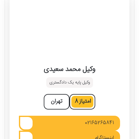
وکیل محمد سعیدی
وکیل پایه یک دادگستری
امتیاز
8
تهران
02165265841
اینستاگرام