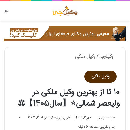
دنبال چه چیزی هستید؟
منو
وکیلچی
/
وکیل ملکی
وکیل ملکی
10 تا از بهترین وکیل ملکی در
ولیعصر شمالی⭐【سال1405】⚖️
صبا سحرابی
مهر 2, 1403
آخرین بروزرسانی: مرداد 3, 1405
0
زمان تقریبی مطالعه 6 دقیقه