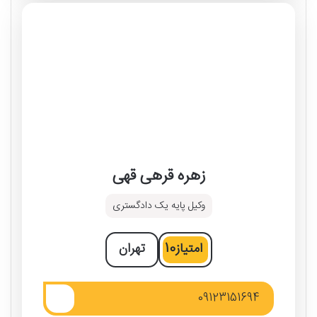
زهره قرهی قهی
وکیل پایه یک دادگستری
امتیاز
10
تهران
09123151694