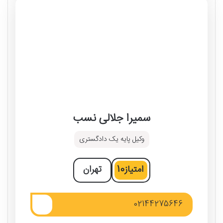
سمیرا جلالی نسب
وکیل پایه یک دادگستری
امتیاز
10
تهران
02144275646