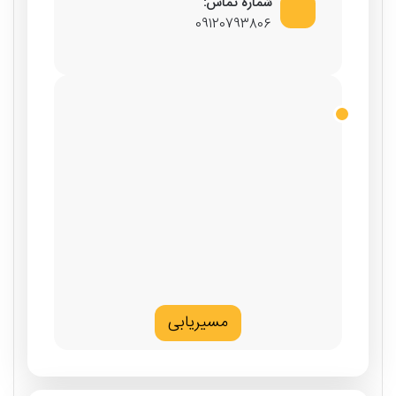
شماره تماس:
09120793806
مسیریابی