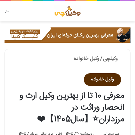
دنبال چه چیزی هستید؟
منو
وکیلچی
/
وکیل خانواده
وکیل خانواده
معرفی 10 تا از بهترین وکیل ارث و
انحصار وراثت در
مرزداران⭐【سال1405】❤️
صبا سحرابی
اردیبهشت 24, 1405
آخرین بروزرسانی: مرداد 1, 1405