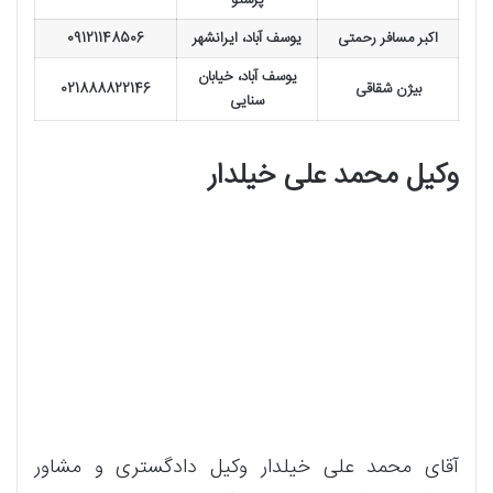
پرستو
اکبر مسافر رحمتی
یوسف آباد، ایرانشهر
09121148506
یوسف آباد، خیابان
بیژن شقاقی
021888822146
سنایی
وکیل محمد علی خیلدار
آقای محمد علی خیلدار وکیل دادگستری و مشاور