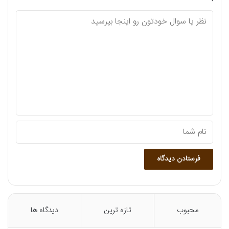
د
ی
د
گ
ا
ه
محبوب
تازه ترین
دیدگاه ها