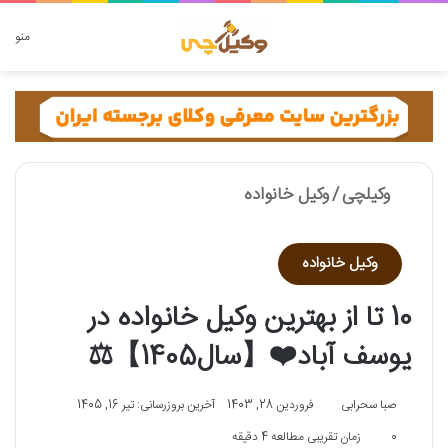
دنبال چه چیزی هستید؟
منو
وکیلچی
/
وکیل خانواده
وکیل خانواده
10 تا از بهترین وکیل خانواده در
یوسف آباد❤️【سال1405】⚖️
صبا سحرابی
فروردین 28, 1403
آخرین بروزرسانی: تیر 16, 1405
0
زمان تقریبی مطالعه 4 دقیقه