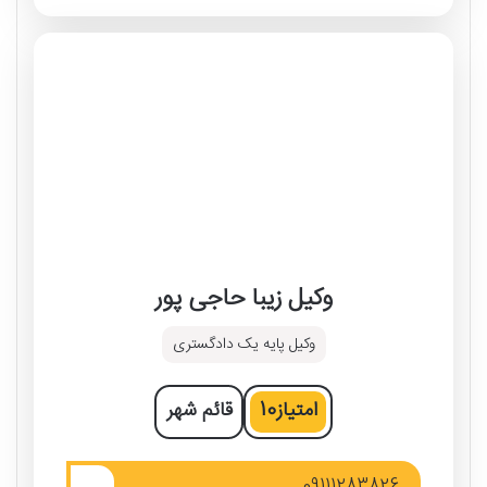
وکیل زیبا حاجی پور
وکیل پایه یک دادگستری
امتیاز
10
قائم‌ شهر
09111283826