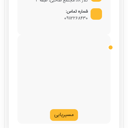
تلار 18، مجتمع صاحبی، طبقه 3
شماره تماس:
09112268430
مسیریابی