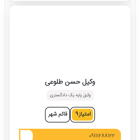
وکیل حسن طلوعی
وکیل پایه یک دادگستری
امتیاز
9
قائم‌ شهر
09111288122