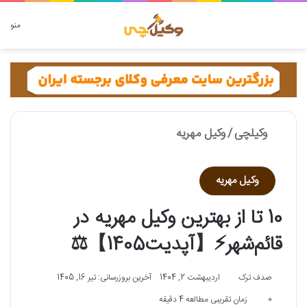
دنبال چه چیزی هستید؟
منو
وکیلچی
/
وکیل مهریه
وکیل مهریه
10 تا از بهترین وکیل مهریه در
قائم‌شهر⚡【آپدیت1405】⚖️
صدف ترک
اردیبهشت 2, 1404
آخرین بروزرسانی: تیر 16, 1405
0
زمان تقریبی مطالعه 4 دقیقه