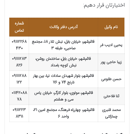
اختیارتان قرار دهیم:
شماره
نام وکیل
آدرس دفتر وکالت
تماس
قائم‌شهر، خیابان بابل، نبش تلار 18، مجتمع
09112268
یحیی ادیب فر
صاحبی، طبقه 3
430
قائم‌شهر، خیابان بابل، ساختمان روشن،
09111283
زیبا حاجی پور
نبش کوچه بامداد
826
قائم‌شهر، بلوار شهیدان سادات نیا، بین بهار
09111288
حسن طلوعی
نارنج 74 و 76
122
قائم‌شهر، مولوی، بلوار کارگر، خیابان یاس
01142088
ثنا فلاحتی
سی و هشتم
78
محمد قنبری
قائم‌شهر، چهارراه فرهنگ، مجتمع امین 21،
0911223
چمازکتی
واحد 6
8311