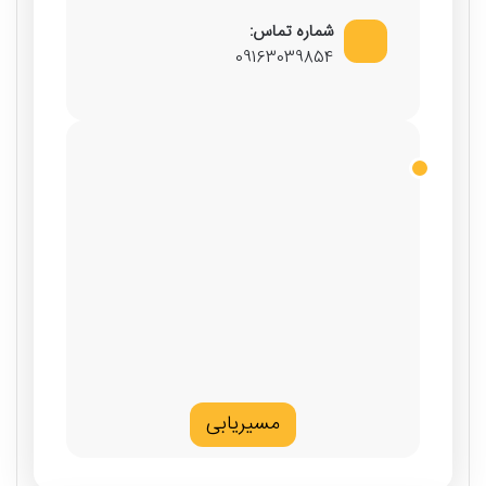
شماره تماس:
09163039854
مسیریابی