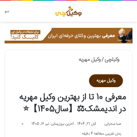
دنبال چه چیزی هستید؟
منو
وکیلچی
/
وکیل مهریه
وکیل مهریه
معرفی 10 تا از بهترین وکیل مهریه
در اندیمشک⚖️【سال1405】⭐
صبا سحرابی
آبان 21, 1404
آخرین بروزرسانی: تیر 16, 1405
0
زمان تقریبی مطالعه 4 دقیقه