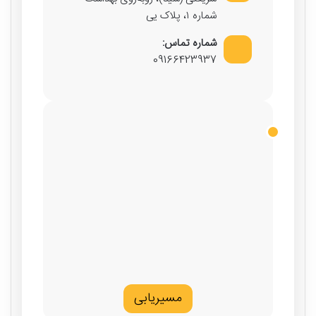
شماره ۱، پلاک یی
شماره تماس:
09166423937
مسیریابی