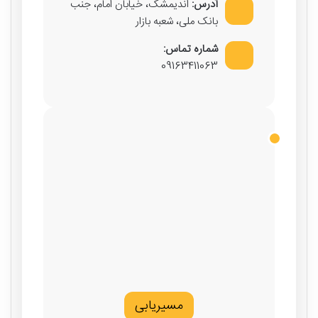
آدرس:
اندیمشک، خیابان امام، جنب
بانک ملی، شعبه بازار
شماره تماس:
09163411063
مسیریابی