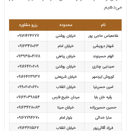
می‌دهیم.
نام
محدوده
رزرو مشاوره
غلامعباس حاجی پور
خیابان روشنی
09161424277
شهناز درویشی
خیابان امام
09163411063
الهام حسینوند
خیابان پناهی
09393504178
صیدنبی چناری
خیابان روشنی
09166420209
کوروش ایزدمهر
خیابان شریعتی
09166423937
امین حسن‌نیا
خیابان انقلاب
09902060620
رقیه خان بابا
میدان خلیج فارس
09163039854
حسین حسین‌زاده
خیابان سینا
09163428083
سارا خدائی
بلوار امام
09167794670
فرزاد آقائی‌پور
خیابان انقلاب
09163611567