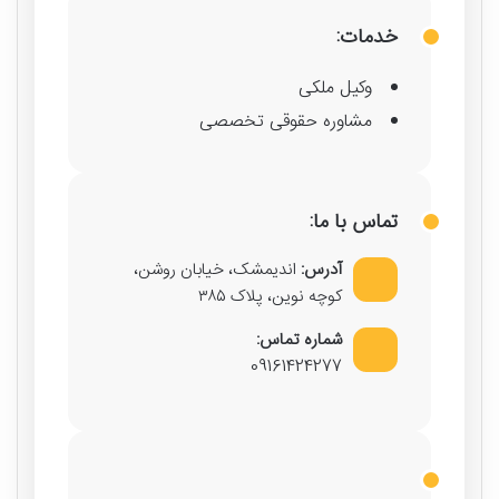
خدمات:
وکیل ملکی
مشاوره حقوقی تخصصی
تماس با ما:
آدرس:
اندیمشک، خیابان روشن،
کوچه نوین، پلاک ۳۸۵
شماره تماس:
09161424277