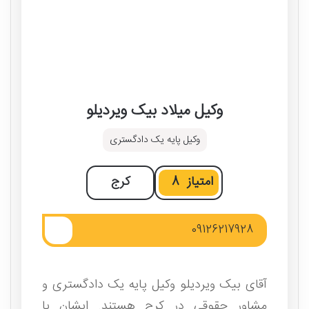
وکیل میلاد بیک ویردیلو
وکیل پایه یک دادگستری
امتیاز
8
کرج
09126217928
آقای بیک ویردیلو وکیل پایه یک دادگستری و
مشاور حقوقی در کرج هستند. ایشان با