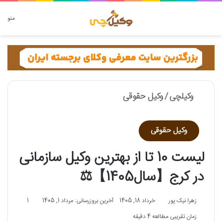
دنبال چه چیزی هستید؟
منو
وکیلچی
/
وکیل حقوقی
وکیل حقوقی
لیست 10 تا از بهترین وکیل سازمانی
در کرج【سال1405】⚖️
زهرا نیک پور
خرداد 18, 1405
آخرین بروزرسانی: مرداد 1, 1405
1
زمان تقریبی مطالعه 4 دقیقه