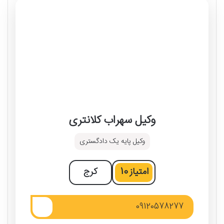
وکیل سهراب کلانتری
وکیل پایه یک دادگستری
امتیاز
10
کرج
09120578277