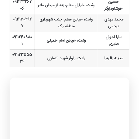
حسین
091133267
رشت، خیابان معلم، بعد از میدان مادر
خوشنودزرگر
06
محمد مهدی
رشت، خیابان معلم، جنب شهرداری
0911130292
ترحمی
منطقه یک
7
سارا اخوان
0911240880
رشت، خیابان امام خمینی
صابری
1
091123555
مدینه باقرنیا
رشت، بلوار شهید انصاری
24