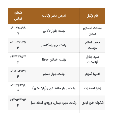
شماره
نام وکیل
آدرس دفتر وکالت
تماس
سعادت احمدی
۰۹۱۱۳۴۰۰۹۸
رشت، بلوار لاکانی
منامن
۹
مجید اسلام
0911132135
رشت، چهارراه گلسار
دوست
3
سید جلال
۰۹۱۱۳۳۶۵۱۲
رشت، خیابان حافظ
آزادبخت
۶
0912102139
المیرا آسوبار
رشت، بلوار نامجو
4
۰۹۱۱۳۴۹۲۱۸
زهرا احمدزاده
رشت، بلوار حافظ غربی (پارک شهر)
۲
0911934194
شکوفه خرم آبادی
رشت، سبزه میدان، ورودی استاد سرا
4