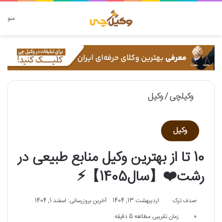
دنبال چه چیزی هستید؟
منو
وکیلچی
/
وکیل
وکیل
10 تا از بهترین وکیل منابع طبیعی در
رشت❤️【سال1405】⚡
صدف ترک
اردیبهشت 13, 1404
آخرین بروزرسانی: اسفند 1, 1404
0
زمان تقریبی مطالعه 5 دقیقه