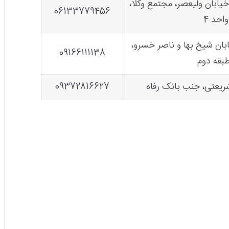
یابان ولیعصر، مجتمع وکلا،
06133779456
احد 4
بان شیخ بها و ناصر خسرو،
09166111138
ریعتی، جنب بانک رفاه
09372816627