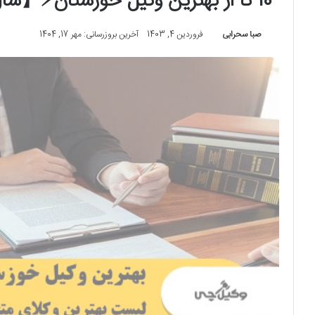
10 تا از بهترین وکیل خوزستان⚡【سال1405】✅️
صبا سحرابی
فروردین 4, 1403
آخرین بروزرسانی: مهر 17, 1404