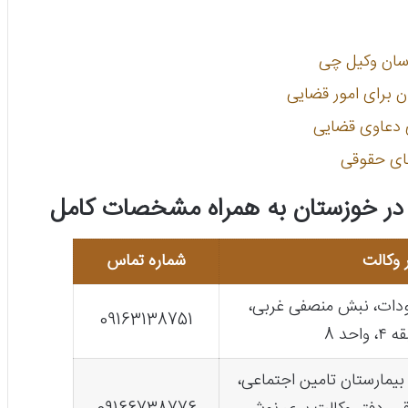
اسان وکیل چی
 برای امور قضایی
ی دعاوی قضایی
ای حقوقی
ر خوزستان به همراه مشخصات کامل
 وکالت
شماره تماس
 پودات، نبش منصفی غربی،
09163138751
حد 8
بیمارستان تامین اجتماعی،