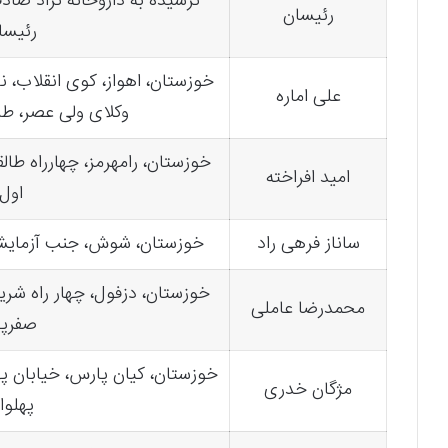
نرسیده به داروخانه نژاد صا
رئیسان
رئیسا
خوزستان، اهواز، کوی انقلاب، 
علی اماره
وکلای ولی عصر، طبق
خوزستان، رامهرمز، چهارراه طال
امید افراخته
اول
ساناز فرهی راد
خوزستان، شوش، جنب آزمایشگ
خوزستان، دزفول، چهار راه شری
محمدرضا عاملی
صفرپو
خوزستان، کیان پارس، خیابان 
مژگان خدری
پهلوا