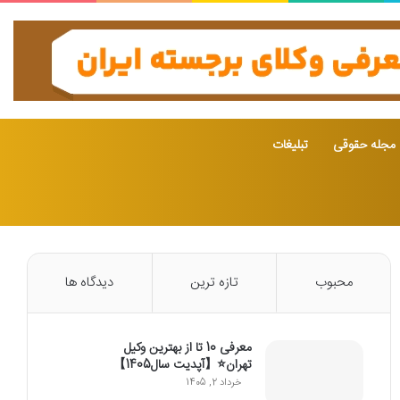
مجله حقوقی
تبلیغات
محبوب
تازه ترین
دیدگاه ها
معرفی 10 تا از بهترین وکیل
تهران⭐【آپدیت سال1405】
خرداد 2, 1405