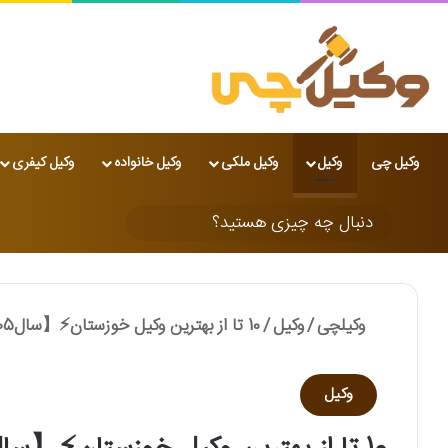
وکیل چی
وکیل
وکیل ملکی
وکیل خانواده
وکیل کیفری
تغییر پوسته
دنبال
چه
چیزی
وکیلچی
/
وکیل
/
10 تا از بهترین وکیل خوزستان⚡【سال1405】✅️
هستید؟
وکیل