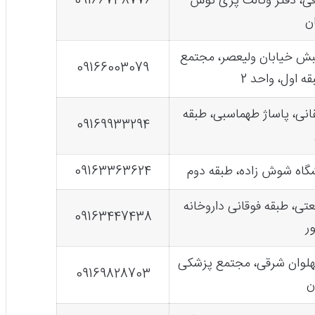
دقی، دفتر وکالت پری نوش
09166738776
ن
نبش خیابان ولیعصر، مجتمع
09166003079
ه اول، واحد 2
قانی، پاساژ طهماسبی، طبقه
09169933294
اه شوش زاده، طبقه دوم
09163363624
عتی، طبقه فوقانی داروخانه
09163447438
ر
پهلوان شرقی، مجتمع پزشکی
09169828703
ن