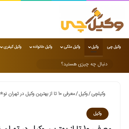
وکیل چی
وکیل
وکیل ملکی
وکیل خانواده
وکیل کیفری
تغییر پوسته
دنبال
چه
چیزی
وکیلچی
/
وکیل
/
معرفی 10 تا از بهترین وکیل در تهران نو⭐【سال1405】
هستید؟
وکیل