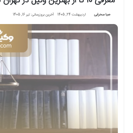
معرفی 10 تا از بهترین وکیل در تهران نو⭐【سال1405】
صبا سحرابی
اردیبهشت 24, 1405
آخرین بروزرسانی: تیر 16, 1405