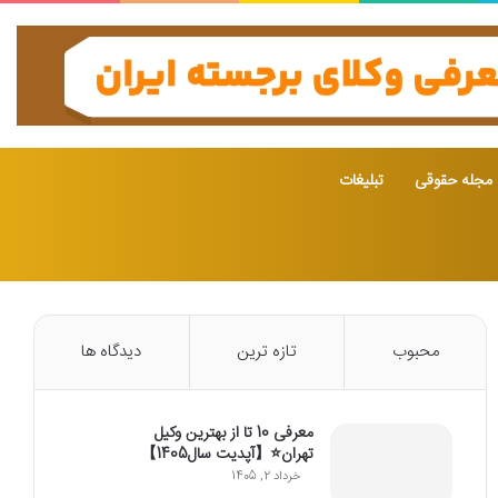
مجله حقوقی
تبلیغات
محبوب
تازه ترین
دیدگاه ها
معرفی 10 تا از بهترین وکیل
تهران⭐【آپدیت سال1405】
خرداد 2, 1405